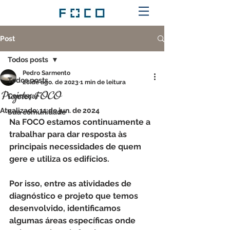
Post
Todos posts
Pedro Sarmento
Todos posts
28 de ago. de 2023
1 min de leitura
Projetos FOCO
Começar
Atualizado:
11 de jun. de 2024
Sua comunidade
Na FOCO estamos continuamente a 
trabalhar para dar resposta às 
principais necessidades de quem 
gere e utiliza os edifícios.
Por isso, entre as atividades de 
diagnóstico e projeto que temos 
desenvolvido, identificamos 
algumas áreas específicas onde 