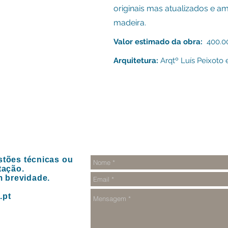
originais mas atualizados e a
madeira.
Valor estimado da obra:
400.00
Arquitetura:
Arqtº Luís Peixoto e
tões técnicas ou
tação.
 brevidade.
.pt