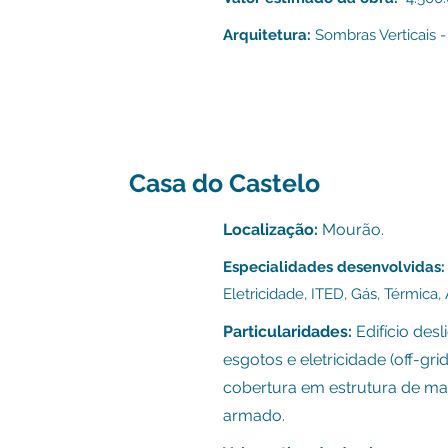
Arquitetura:
Sombras Verticais -
Casa do Castelo
Localização:
Mourão.
Especialidades desenvolvidas:
E
letricidade,
ITED, G
ás, Térmica,
Particularidades:
Edifício des
esgotos e eletricidade (off-gr
cobertura em estrutura de m
armado.