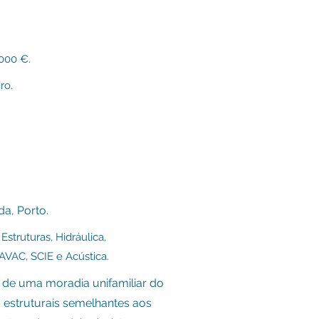
000 €.
ro.
a, Porto.
Estruturas, H
idráulica,
 AVAC, SCIE e Acústica.
 de uma moradia unifamiliar do
s estruturais semelhantes aos