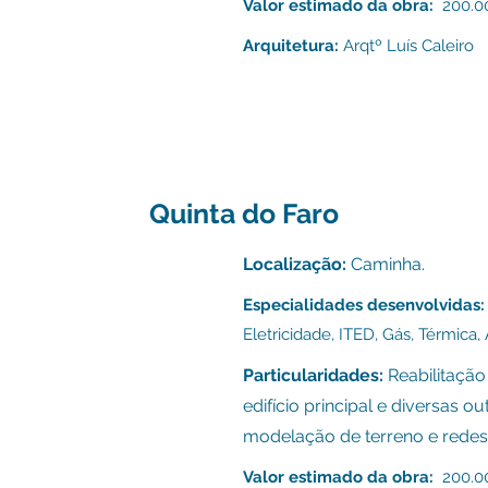
Valor estimado da obra:
200.00
Arquitetura:
Arqtº Luís Caleiro
Quinta do Faro
Localização:
Caminha.
Especialidades desenvolvidas:
E
letricidade,
ITED, G
ás, Térmica,
Particularidades:
Reabilitação
edifício principal e diversas ou
modelação de terreno e redes
Valor estimado da obra:
200.00