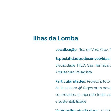
Ilhas da Lomba
Localização:
Rua de Vera Cruz, P
Especialidades desenvolvidas:
E
letricidade,
ITED, G
ás, Térmica,
Arquitetura Paisagista.
Particularidades:
Projeto piloto
de ilhas com 46 fogos num nov
controlados, cumprindo todas as 
e sustentabilidade.
Valor estimado da obra:
4.500.