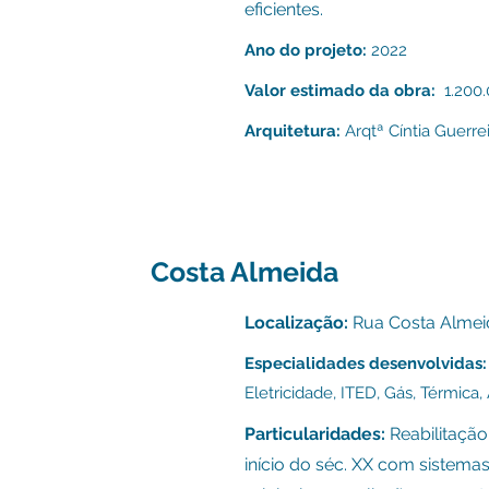
eficientes.
Ano do projeto:
2022
Valor estimado da obra:
1.200.
Arquitetura:
Arqtª Cíntia Guerrei
Costa Almeida
Localização:
Rua Costa Almeid
Especialidades desenvolvidas:
E
letricidade,
ITED, G
ás, Térmica,
Particularidades:
Reabilitação
início do séc. XX com sistema