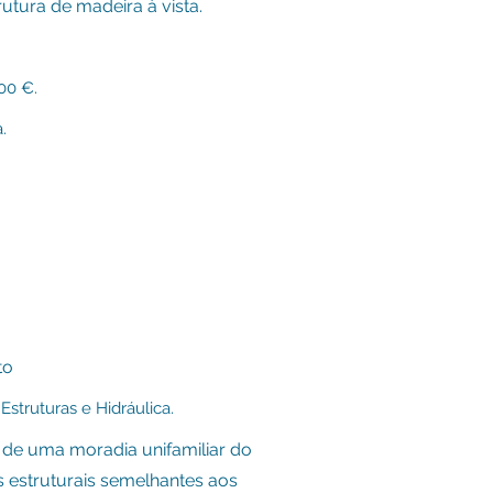
utura de madeira à vista.
00 €.
.
to
Estruturas e H
idráulica
.
 de uma moradia unifamiliar do
s estruturais semelhantes aos