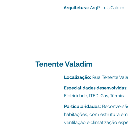
Arquitetura:
Arqtº Luís Caleiro
Tenente Valadim
Localização:
Rua Tenente Vala
Especialidades desenvolvidas:
E
letricidade,
ITED, G
ás, Térmica,
Particularidades:
Reconversão 
habitações, com estrutura em
ventilação e climatização esp