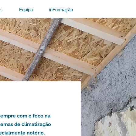
as
Equipa
inFormação
 sempre com o foco na
stemas de climatização
ecialmente notório.