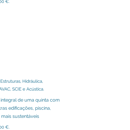
0 €.
Estruturas, H
idráulica,
 AVAC, SCIE e Acústica.
 integral de uma quinta com
tras edificações, piscina,
 mais sustentáveis
0 €.