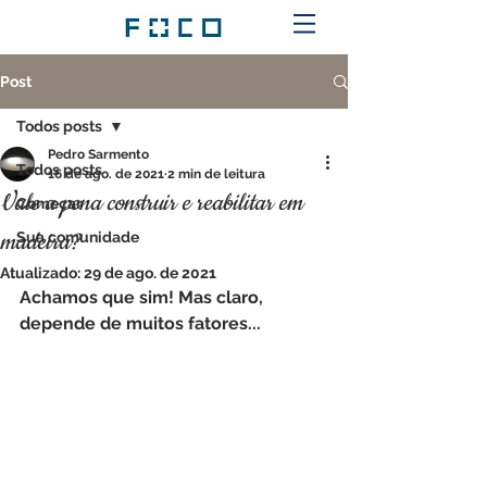
Post
Todos posts
Pedro Sarmento
Todos posts
16 de ago. de 2021
2 min de leitura
Vale a pena construir e reabilitar em
Começar
madeira?
Sua comunidade
Atualizado:
29 de ago. de 2021
Achamos que sim! Mas claro, 
depende de muitos fatores...