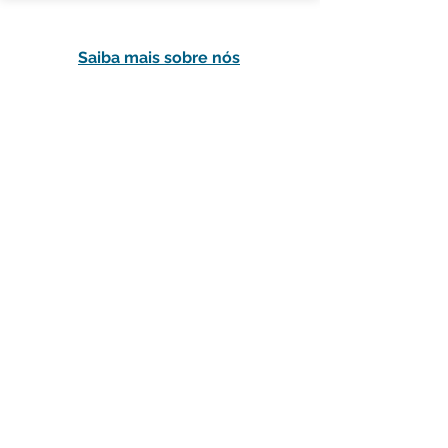
Saiba mais sobre nós
Coloque-nos as suas questões técnicas
ou pedidos de cotação.
Responderemos com brevidade.
geral@foco.pt